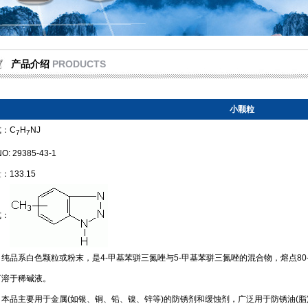
产品介绍
PRODUCTS
小颗粒
式：C
H
NJ
7
7
O: 29385-43-1
：133.15
式：
纯品系白色颗粒或粉末，是4-甲基苯骈三氮唑与5-甲基苯骈三氮唑的混合物，熔点80
可溶于稀碱液。
：本品主要用于金属(如银、铜、铅、镍、锌等)的防锈剂和缓蚀剂，广泛用于防锈油(