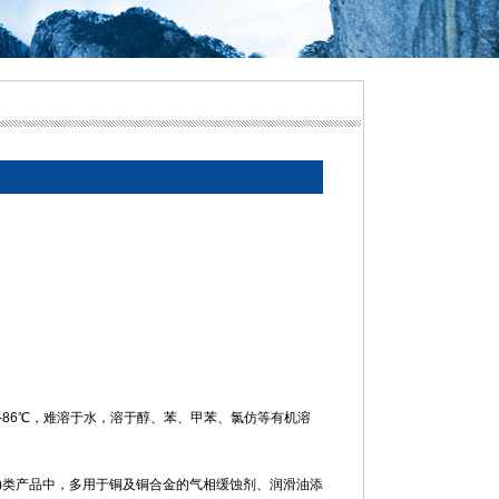
-86℃，难溶于水，溶于醇、苯、甲苯、氯仿等有机溶
脂)类产品中，多用于铜及铜合金的气相缓蚀剂、润滑油添