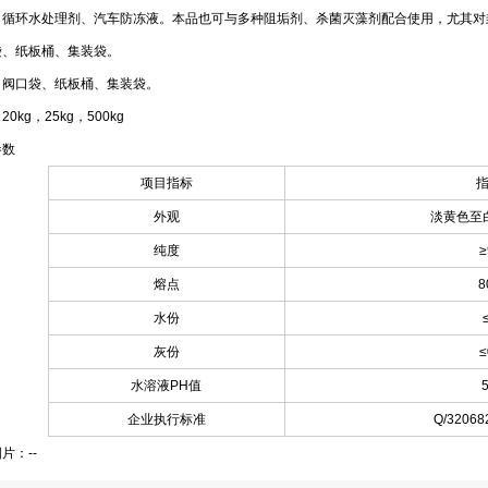
、循环水处理剂、汽车防冻液。本品也可与多种阻垢剂、杀菌灭藻剂配合使用，尤其对
袋、纸板桶、集装袋。
：阀口袋、纸板桶、集装袋。
0kg，25kg，500kg
参数
项目指标
外观
淡黄色至
纯度
≥
熔点
8
水份
灰份
≤
水溶液PH值
5
企业执行标准
Q/32068
片：--