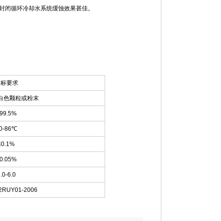
封闭循环冷却水系统缓蚀效果甚佳。
指标要求
白色颗粒或粉末
99.5%
0-86℃
≤0.1%
0.05%
.0-6.0
2RUY01-2006